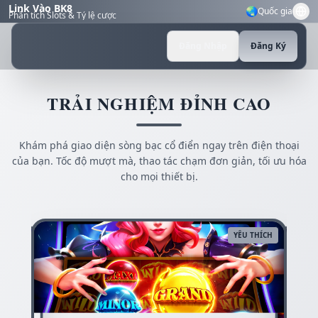
Link Vào BK8
🌏
Quốc gia
Phân tích Slots & Tỷ lệ cược
Đăng Nhập
Đăng Ký
TRẢI NGHIỆM ĐỈNH CAO
Khám phá giao diện sòng bạc cổ điển ngay trên điện thoại
của bạn. Tốc độ mượt mà, thao tác chạm đơn giản, tối ưu hóa
cho mọi thiết bị.
YÊU THÍCH